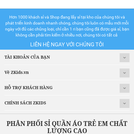
Hơn 1000 khách sỉ và Shop đang lấy sỉ tại kho của chúng tôi và
phát triển kinh doanh nhanh chóng, chúng tôi luôn có mẫu mới mỗi
ngày với đủ các chủng loại, chỉ cần 1 ri bạn cũng đã được giá sỉ, bạn
không cần phải tìm kiếm ở nhiều nơi, chúng tôi có tất cả
LIÊN HỆ NGAY VỚI CHÚNG TÔI
TÀI KHOẢN CỦA BẠN
Về ZKids.vn
HỖ TRỢ KHÁCH HÀNG
CHÍNH SÁCH ZKIDS
PHÂN PHỐI SỈ QUẦN ÁO TRẺ EM CHẤT
LƯỢNG CAO