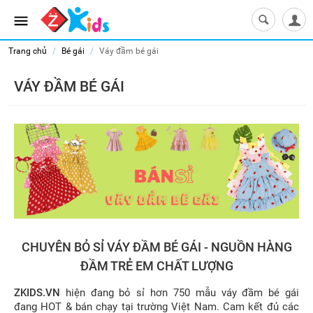
Trang chủ
/
Bé gái
/
Váy đầm bé gái
VÁY ĐẦM BÉ GÁI
CHUYÊN BỎ SỈ VÁY ĐẦM BÉ GÁI - NGUỒN HÀNG
ĐẦM TRẺ EM CHẤT LƯỢNG
ZKIDS.VN
hiện đang bỏ sỉ hơn 750 mẫu váy đầm bé gái
đang HOT & bán chạy tại trường Việt Nam. Cam kết đủ các