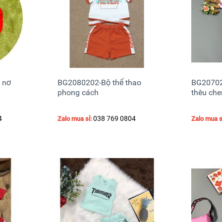
 nơ
BG2080202-Bộ thể thao
BG20702
phong cách
thêu che
4
038 769 0804
Zalo mua sỉ:
Zalo mua s