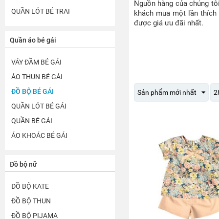
Nguồn hàng của chúng tô
QUẦN LÓT BÉ TRAI
khách mua một lần thích m
được giá ưu đãi nhất.
Quần áo bé gái
VÁY ĐẦM BÉ GÁI
ÁO THUN BÉ GÁI
ĐỒ BỘ BÉ GÁI
Sản phẩm mới nhất
2
QUẦN LÓT BÉ GÁI
QUẦN BÉ GÁI
ÁO KHOÁC BÉ GÁI
Đồ bộ nữ
ĐỒ BỘ KATE
ĐỒ BỘ THUN
ĐỒ BỘ PIJAMA