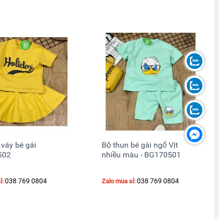
 váy bé gái
Bộ thun bé gái ngố Vịt
502
nhiều màu - BG170501
038 769 0804
038 769 0804
ỉ:
Zalo mua sỉ: