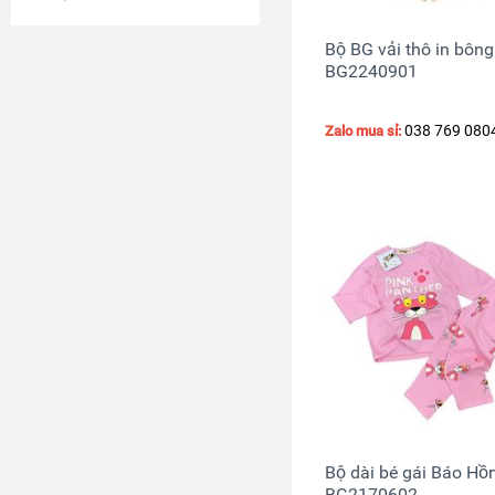
Bộ BG vải thô in bông
BG2240901
038 769 080
Zalo mua sỉ:
Bộ dài bé gái Báo Hồ
BG2170602