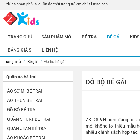
zKids phân phối sỉ quần áo thời trang trẻ em chất lượng cao
TRANG CHỦ
SẢN PHẨM MỚI
BÉ TRAI
BÉ GÁI
KIDS
BẢNG GIÁ SỈ
LIÊN HỆ
Trang chủ
/
Bé gái
/
Đồ bộ bé gái
Quần áo bé trai
ĐỒ BỘ BÉ GÁI
ÁO SƠ MI BÉ TRAI
ÁO THUN BÉ TRAI
ĐỒ BỘ BÉ TRAI
QUẦN SHORT BÉ TRAI
ZKIDS.VN
hiện đang bỏ s
mở, không lo thiếu mẫu ho
QUẦN JEAN BÉ TRAI
nhiều chính sách hợp tác,
ÁO KHOÁC BÉ TRAI