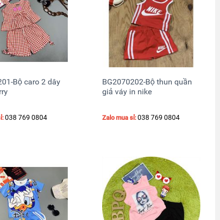
01-Bộ caro 2 dây
BG2070202-Bộ thun quần
rry
giả váy in nike
038 769 0804
038 769 0804
ỉ:
Zalo mua sỉ: