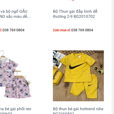
 và bộ ngố GẤU
Bộ Thun gái đắp hình dễ
O sắc màu dễ...
thương 2-9 BG2010702
038 769 0804
038 769 0804
ỉ:
Zalo mua sỉ:
a bé gái phối ren
Bộ thun bé gái hottrend nike
020603
BG2260501