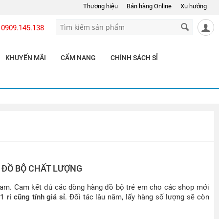
Thương hiệu
Bán hàng Online
Xu hướng
0909.145.138
KHUYẾN MÃI
CẨM NANG
CHÍNH SÁCH SỈ
G ĐỒ BỘ CHẤT LƯỢNG
 Nam. Cam kết đủ các dòng hàng đồ bộ trẻ em cho các shop mới
n
1 ri cũng tính giá sỉ
. Đối tác lâu năm, lấy hàng số lượng sẽ còn