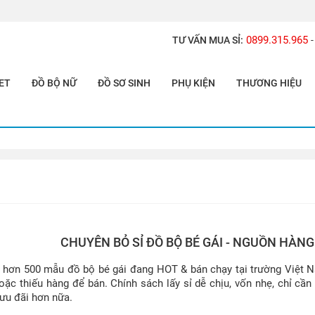
0899.315.965
TƯ VẤN MUA SỈ:
-
ET
ĐỒ BỘ NỮ
ĐỒ SƠ SINH
PHỤ KIỆN
THƯƠNG HIỆU
CHUYÊN BỎ SỈ ĐỒ BỘ BÉ GÁI - NGUỒN HÀN
ỉ hơn 500 mẫu đồ bộ bé gái đang HOT & bán chạy tại trường Việt
ặc thiếu hàng để bán. Chính sách lấy sỉ dễ chịu, vốn nhẹ, chỉ cầ
 ưu đãi hơn nữa.