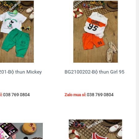
01-Bộ thun Mickey
BG2100202-Bộ thun Girl 95
038 769 0804
038 769 0804
ỉ:
Zalo mua sỉ: