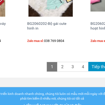
 váy
BG2060202-Bộ gái cute
BG20602
hinh in
hoạt hìn
4
038 769 0804
Zalo mua sỉ:
Zalo mua s
1
2
3
4
Tiếp t
 triển kinh doanh nhanh chóng, chúng tôi luôn có mẫu mới mỗi ngày với đủ
phải tìm kiếm ở nhiều nơi, chúng tôi có tất cả