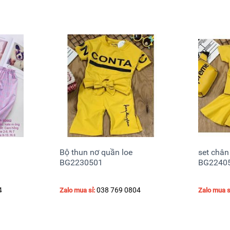
Bộ thun nơ quần loe
set chân
BG2230501
BG2240
4
038 769 0804
Zalo mua sỉ:
Zalo mua s