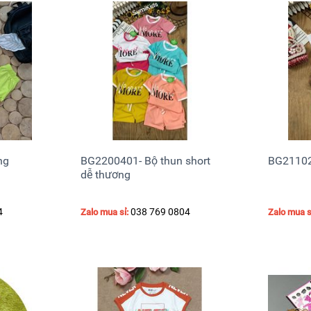
ng
BG2200401- Bộ thun short
BG21102
dễ thương
4
038 769 0804
Zalo mua sỉ:
Zalo mua s