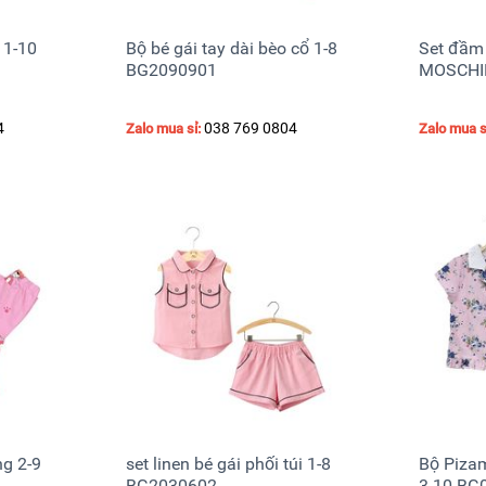
 1-10
Bộ bé gái tay dài bèo cổ 1-8
Set đầm
BG2090901
MOSCHIN
4
038 769 0804
Zalo mua sỉ:
Zalo mua s
ng 2-9
set linen bé gái phối túi 1-8
Bộ Pizam
BG2030602
3-10 BG