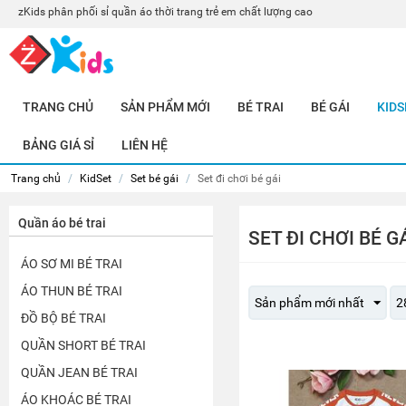
zKids phân phối sỉ quần áo thời trang trẻ em chất lượng cao
TRANG CHỦ
SẢN PHẨM MỚI
BÉ TRAI
BÉ GÁI
KIDS
BẢNG GIÁ SỈ
LIÊN HỆ
Trang chủ
/
KidSet
/
Set bé gái
/
Set đi chơi bé gái
Quần áo bé trai
SET ĐI CHƠI BÉ G
ÁO SƠ MI BÉ TRAI
ÁO THUN BÉ TRAI
Sản phẩm mới nhất
2
ĐỒ BỘ BÉ TRAI
QUẦN SHORT BÉ TRAI
QUẦN JEAN BÉ TRAI
ÁO KHOÁC BÉ TRAI