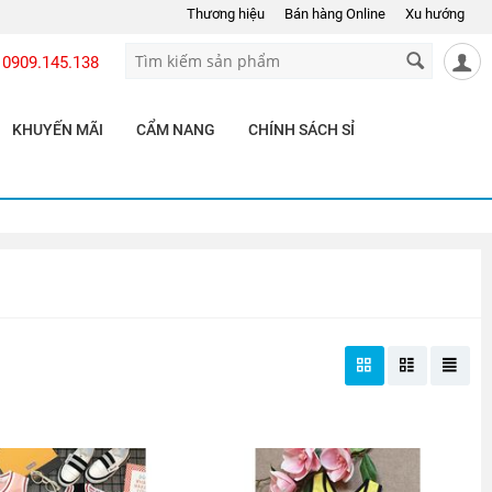
Thương hiệu
Bán hàng Online
Xu hướng
0909.145.138
KHUYẾN MÃI
CẨM NANG
CHÍNH SÁCH SỈ