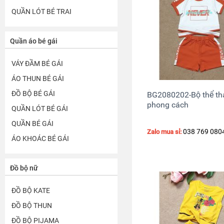
QUẦN LÓT BÉ TRAI
Quần áo bé gái
VÁY ĐẦM BÉ GÁI
ÁO THUN BÉ GÁI
ĐỒ BỘ BÉ GÁI
BG2080202-Bộ thể th
phong cách
QUẦN LÓT BÉ GÁI
QUẦN BÉ GÁI
038 769 080
Zalo mua sỉ:
ÁO KHOÁC BÉ GÁI
Đồ bộ nữ
ĐỒ BỘ KATE
ĐỒ BỘ THUN
ĐỒ BỘ PIJAMA