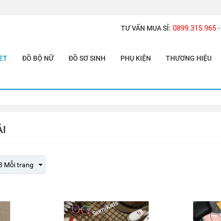
0899.315.965
TƯ VẤN MUA SỈ:
-
ET
ĐỒ BỘ NỮ
ĐỒ SƠ SINH
PHỤ KIỆN
THƯƠNG HIỆU
ÁI
8 Mỗi trang