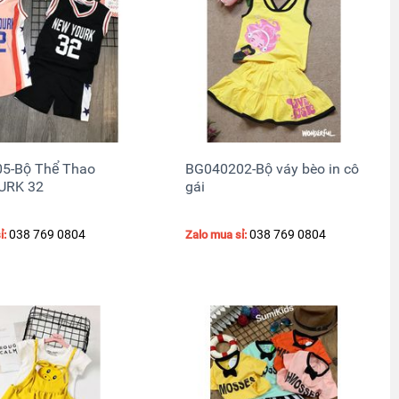
5-Bộ Thể Thao
BG040202-Bộ váy bèo in cô
NEW YOURK 32
gái
038 769 0804
038 769 0804
ỉ:
Zalo mua sỉ: