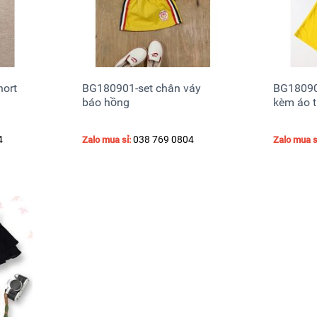
ort
BG180901-set chân váy
BG18090
báo hồng
kèm áo t
4
038 769 0804
Zalo mua sỉ:
Zalo mua s