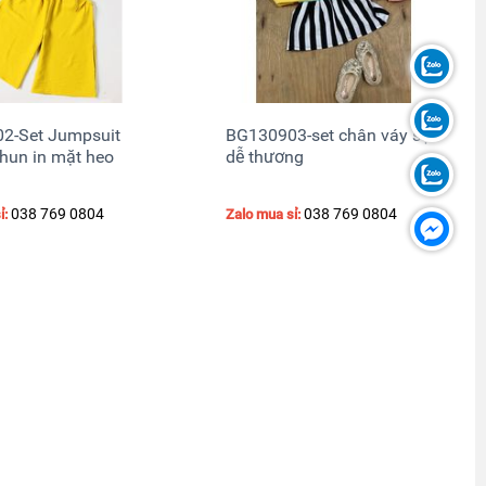
2-Set Jumpsuit
BG130903-set chân váy sọc
hun in mặt heo
dễ thương
038 769 0804
038 769 0804
ỉ:
Zalo mua sỉ: