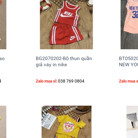
ao
BG2070202-Bộ thun quần
BT05020
giả váy in nike
4
038 769 0804
Zalo mua sỉ:
Zalo mua s