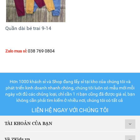
Quần dài bé trai 9-14
038 769 0804
Zalo mua sỉ:
Hơn 1000 khách sỉ và Shop đang lấy sỉ tại kho của chúng tôi và
phát triển kinh doanh nhanh chóng, chúng tôi luôn có mẫu mới mỗi
ngày với đủ các chủng loại, chỉ cần 1 ri bạn cũng đã được giá sỉ, bạn
không cần phải tìm kiếm ở nhiều nơi, chúng tôi có tất cả
LIÊN HỆ NGAY VỚI CHÚNG TÔI
TÀI KHOẢN CỦA BẠN
Về ZKids.vn