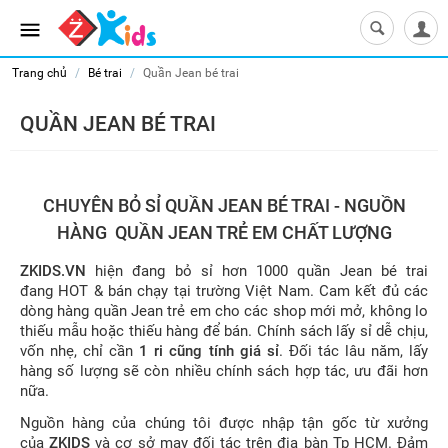
Trang chủ
/
Bé trai
/
Quần Jean bé trai
QUẦN JEAN BÉ TRAI
CHUYÊN BỎ SỈ QUẦN JEAN BÉ TRAI - NGUỒN
HÀNG QUẦN JEAN TRẺ EM CHẤT LƯỢNG
ZKIDS.VN
hiện đang bỏ sỉ hơn 1000 quần Jean bé trai
đang HOT & bán chạy tại trường Việt Nam. Cam kết đủ các
dòng hàng quần Jean trẻ em cho các shop mới mở, không lo
thiếu mẫu hoặc thiếu hàng để bán. Chính sách lấy sỉ dễ chịu,
vốn nhẹ, chỉ cần
1 ri cũng tính giá sỉ
. Đối tác lâu năm, lấy
hàng số lượng sẽ còn nhiều chính sách hợp tác, ưu đãi hơn
nữa.
Nguồn hàng của chúng tôi được nhập tận gốc từ xưởng
của
ZKIDS
và cơ sở may đối tác trên địa bàn Tp HCM. Đảm