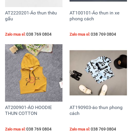
AT2220201-Áo thun thêu
AT100101-Áo thun in xe
gấu
phong cách
038 769 0804
038 769 0804
Zalo mua sỉ:
Zalo mua sỉ:
AT200901-ÁO HOODIE
AT190903-áo thun phong
THUN COTTON
cách
038 769 0804
038 769 0804
Zalo mua sỉ:
Zalo mua sỉ: