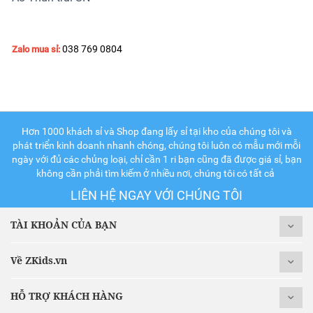
038 769 0804
Zalo mua sỉ:
Hơn 1000 khách sỉ và Shop đang lấy sỉ tại kho của chúng tôi và
phát triển kinh doanh nhanh chóng, chúng tôi luôn có mẫu mới mỗi
ngày với đủ các chủng loại, chỉ cần 1 ri bạn cũng đã được giá sỉ, bạn
không cần phải tìm kiếm ở nhiều nơi, chúng tôi có tất cả
LIÊN HỆ NGAY VỚI CHÚNG TÔI
TÀI KHOẢN CỦA BẠN
Về ZKids.vn
HỖ TRỢ KHÁCH HÀNG