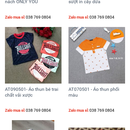
nách ONLY YOU
sượt in cây dừa
038 769 0804
038 769 0804
Zalo mua sỉ:
Zalo mua sỉ:
AT090501- Áo thun bé trai
AT070501 - Áo thun phối
chất vải xược
màu
038 769 0804
038 769 0804
Zalo mua sỉ:
Zalo mua sỉ: