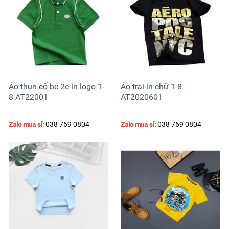
Áo thun cổ bẻ 2c in logo 1-
Áo trai in chữ 1-8
8 AT22001
AT2020601
038 769 0804
038 769 0804
Zalo mua sỉ:
Zalo mua sỉ: