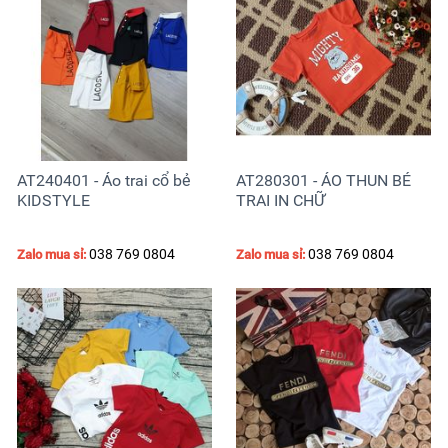
AT240401 - Áo trai cổ bẻ
AT280301 - ÁO THUN BÉ
KIDSTYLE
TRAI IN CHỮ
038 769 0804
038 769 0804
Zalo mua sỉ:
Zalo mua sỉ: