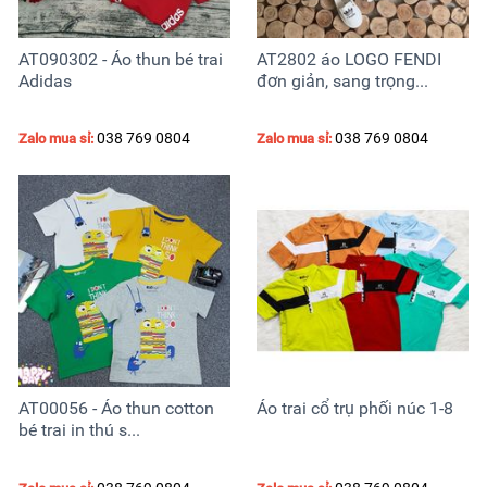
AT090302 - Áo thun bé trai
AT2802 áo LOGO FENDI
Adidas
đơn giản, sang trọng...
038 769 0804
038 769 0804
Zalo mua sỉ:
Zalo mua sỉ:
AT00056 - Áo thun cotton
Áo trai cổ trụ phối núc 1-8
bé trai in thú s...