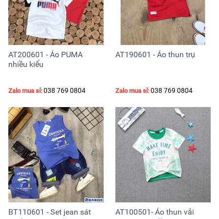
AT200601 - Áo PUMA
AT190601 - Áo thun trụ
nhiều kiểu
038 769 0804
038 769 0804
Zalo mua sỉ:
Zalo mua sỉ:
BT110601 - Set jean sát
AT100501- Áo thun vải