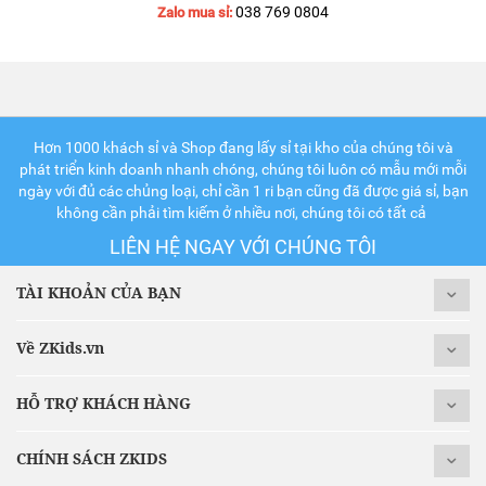
038 769 0804
Zalo mua sỉ:
Hơn 1000 khách sỉ và Shop đang lấy sỉ tại kho của chúng tôi và
phát triển kinh doanh nhanh chóng, chúng tôi luôn có mẫu mới mỗi
ngày với đủ các chủng loại, chỉ cần 1 ri bạn cũng đã được giá sỉ, bạn
không cần phải tìm kiếm ở nhiều nơi, chúng tôi có tất cả
LIÊN HỆ NGAY VỚI CHÚNG TÔI
TÀI KHOẢN CỦA BẠN
Về ZKids.vn
HỖ TRỢ KHÁCH HÀNG
CHÍNH SÁCH ZKIDS