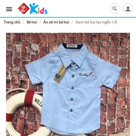
Trang chủ
/
Bé trai
/
Áo sơ mi bé trai
/
Somi bé trai tay ngắn 1-8