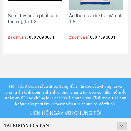
Somi tay ngắn phối sọc
Áo thun sọc bé trai và gái
thêu ngựa 1-8
1-8
038 769 0804
038 769 0804
Zalo mua sỉ:
Zalo mua sỉ:
Hơn 1000 khách sỉ và Shop đang lấy sỉ tại kho của chúng tôi và
phát triển kinh doanh nhanh chóng, chúng tôi luôn có mẫu mới mỗi
ngày với đủ các chủng loại, chỉ cần 1 ri bạn cũng đã được giá sỉ, bạn
không cần phải tìm kiếm ở nhiều nơi, chúng tôi có tất cả
LIÊN HỆ NGAY VỚI CHÚNG TÔI
TÀI KHOẢN CỦA BẠN