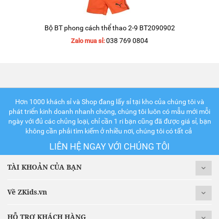
Bộ BT phong cách thể thao 2-9 BT2090902
038 769 0804
Zalo mua sỉ:
Hơn 1000 khách sỉ và Shop đang lấy sỉ tại kho của chúng tôi và
phát triển kinh doanh nhanh chóng, chúng tôi luôn có mẫu mới mỗi
ngày với đủ các chủng loại, chỉ cần 1 ri bạn cũng đã được giá sỉ, bạn
không cần phải tìm kiếm ở nhiều nơi, chúng tôi có tất cả
LIÊN HỆ NGAY VỚI CHÚNG TÔI
TÀI KHOẢN CỦA BẠN
Về ZKids.vn
HỖ TRỢ KHÁCH HÀNG