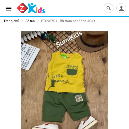
Trang chủ
/
Bé trai
/
BT090701 - Bộ thun sát nách JPJX